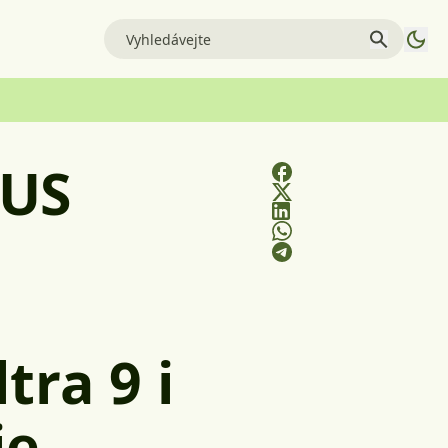
SUS
tra 9 i
ie