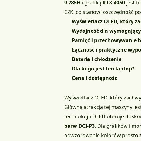
9 285H
i grafiką
RTX 4050
jest t
CZK
, co stanowi oszczędność p
Wyświetlacz OLED, który z
Wydajność dla wymagającyc
Pamięć i przechowywanie 
Łączność i praktyczne wyp
Bateria i chłodzenie
Dla kogo jest ten laptop?
Cena i dostępność
Wyświetlacz OLED, który zachwy
Główną atrakcją tej maszyny jes
technologii OLED oferuje doskon
barw DCI-P3
. Dla grafików i mo
odwzorowanie kolorów prosto z 