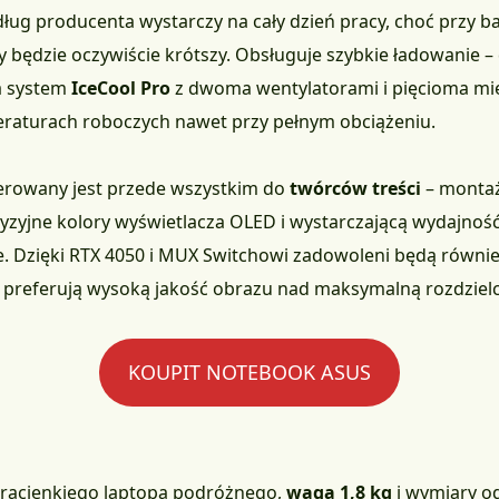
ług producenta wystarczy na cały dzień pracy, choć przy 
 będzie oczywiście krótszy. Obsługuje szybkie ładowanie –
a system
IceCool Pro
z dwoma wentylatorami i pięcioma mie
aturach roboczych nawet przy pełnym obciążeniu.
erowany jest przede wszystkim do
twórców treści
– montaż
cyzyjne kolory wyświetlacza OLED i wystarczającą wydajnoś
e. Dzięki RTX 4050 i MUX Switchowi zadowoleni będą równi
y preferują wysoką jakość obrazu nad maksymalną rozdzielc
KOUPIT NOTEBOOK ASUS
ultracienkiego laptopa podróżnego,
waga 1,8 kg
i wymiary o