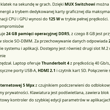
 klatek na sekundę w grach. Dzięki
MUX Switchowi
można p
ergii a trybem dedykowanej karty graficznej dla maksyma
nacji CPU i GPU wynosi do
125 W
w trybie pełnej prędkości.
 kompromisów
uje
24 GB pamięci operacyjnej DDR5
, z czego 8 GB jest pr
 w slocie SO-DIMM. Za przechowywanie danych odpowiada
e systemu i aplikacji. Dostępny jest również drugi slot M.2
nie
zędzał. Laptop oferuje
Thunderbolt 4
z prędkością 40 Gb/s
asyczne porty USB-A,
HDMI 2.1
i czytnik kart SD. Połączenie 
ternetowej 5 Mpx
z czujnikiem podczerwieni do odbloko
rony prywatności. Klawiatura jest podświetlana, zawiera blo
towy kontroler do szybkiej edycji parametrów w aplikacjac