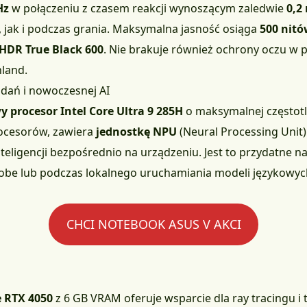
Hz
w połączeniu z czasem reakcji wynoszącym zaledwie
0,2
 jak i podczas grania. Maksymalna jasność osiąga
500 nit
HDR True Black 600
. Nie brakuje również ochrony oczu w p
nland.
dań i nowoczesnej AI
y procesor Intel Core Ultra 9 285H
o maksymalnej częstotl
rocesorów, zawiera
jednostkę NPU
(Neural Processing Unit)
nteligencji bezpośrednio na urządzeniu. Jest to przydatne n
dobe lub podczas lokalnego uruchamiania modeli językowyc
CHCI NOTEBOOK ASUS V AKCI
 RTX 4050
z 6 GB VRAM oferuje wsparcie dla ray tracingu i 