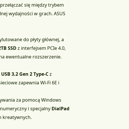
rzełączać się między trybem
lnej wydajności w grach. ASUS
zylutowane do płyty głównej, a
2TB SSD
z interfejsem PCIe 4.0,
 na ewentualne rozszerzenie.
,
USB 3.2 Gen 2 Type-C
z
sieciowe zapewnia Wi-Fi 6E i
wywania za pomocą Windows
k numeryczny i specjalny
DialPad
h kreatywnych.