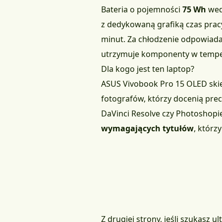
Bateria o pojemności
75 Wh
wed
z dedykowaną grafiką czas pracy
minut. Za chłodzenie odpowiad
utrzymuje komponenty w temper
Dla kogo jest ten laptop?
ASUS Vivobook Pro 15 OLED ski
fotografów, którzy docenią pre
DaVinci Resolve czy Photoshopi
wymagających tytułów
, którz
Z drugiej strony, jeśli szukasz 