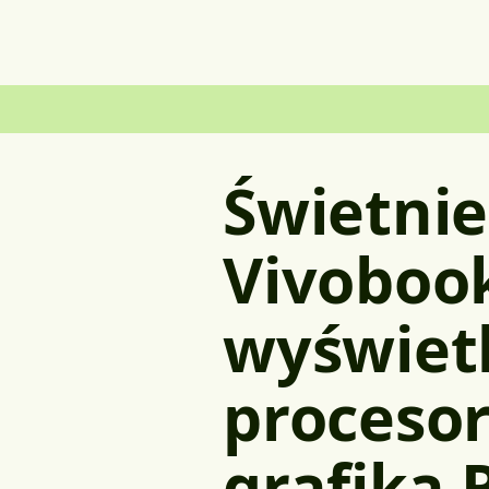
Świetni
Vivoboo
wyświet
procesor
grafiką 