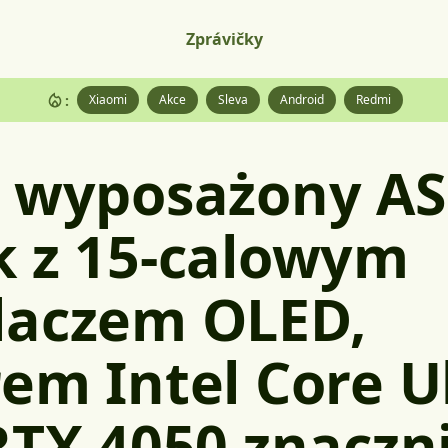
Zprávičky
:
Xiaomi
Akce
Sleva
Android
Redmi
e wyposażony A
k z 15-calowym
laczem OLED,
em Intel Core Ul
RTX 4050 znaczn