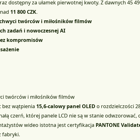
eraz dostępny za ułamek pierwotnej kwoty.
Z dawnych 45 49
onad
11 800 CZK
.
achwyci twórców i miłośników filmów
h zadań i nowoczesnej AI
bez kompromisów
osażenie
ci twórców i miłośników filmów
t bez wątpienia
15,6-calowy panel OLED
o rozdzielczości 28
ałą czerń, której panele LCD nie są w stanie odwzorować,
ntażystów wideo istotna jest certyfikacja
PANTONE Validat
fabryki.