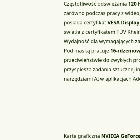
Częstotliwość odświeżania
120 
zarówno podczas pracy z wideo,
posiada certyfikat
VESA Display
światła z certyfikatem TÜV Rhei
Wydajność dla wymagających za
Pod maską pracuje
16-rdzeniow
przeciwieństwie do zwykłych p
przyspiesza zadania sztucznej i
narzędziami AI w aplikacjach A
Karta graficzna
NVIDIA GeForce