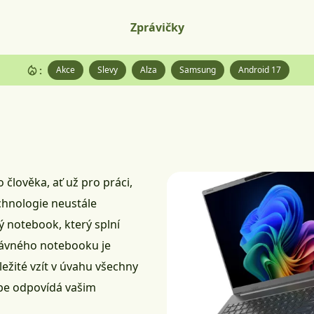
Zprávičky
:
Akce
Slevy
Alza
Samsung
Android 17
lověka, ať už pro práci,
chnologie neustále
ný notebook, který splní
rávného notebooku je
ležité vzít v úvahu všechny
épe odpovídá vašim