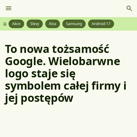
Akce
Slevy
Alza
Samsung
Android 17
To nowa tożsamość
Google. Wielobarwne
logo staje się
symbolem całej firmy i
jej postępów