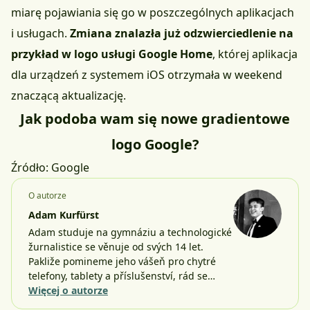
miarę pojawiania się go w poszczególnych aplikacjach
i usługach.
Zmiana znalazła już odzwierciedlenie na
przykład w logo usługi Google Home
, której aplikacja
dla urządzeń z systemem iOS otrzymała w weekend
znaczącą aktualizację
.
Jak podoba wam się nowe gradientowe
logo Google?
Źródło:
Google
O autorze
Adam Kurfürst
Adam studuje na gymnáziu a technologické
žurnalistice se věnuje od svých 14 let.
Pakliže pomineme jeho vášeň pro chytré
telefony, tablety a příslušenství, rád se…
Więcej o autorze