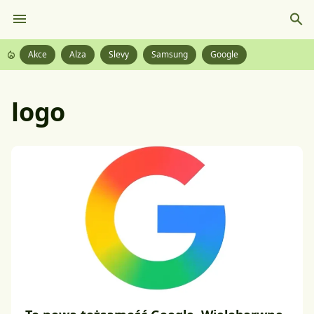
Akce
Alza
Slevy
Samsung
Google
logo