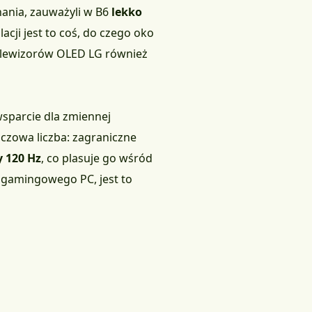
nania, zauważyli w B6
lekko
cji jest to coś, do czego oko
telewizorów OLED LG również
wsparcie dla zmiennej
uczowa liczba: zagraniczne
y 120 Hz
, co plasuje go wśród
e gamingowego PC, jest to