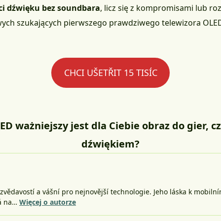
ści dźwięku bez soundbara
, licz się z kompromisami lub ro
h szukających pierwszego prawdziwego telewizora OLED, B
CHCI UŠETŘIT 15 TISÍC
ED ważniejszy jest dla Ciebie obraz do gier, c
dźwiękiem?
vědavostí a vášní pro nejnovější technologie. Jeho láska k mobiln
há na…
Więcej o autorze