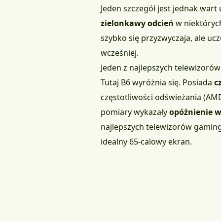
Jeden szczegół jest jednak war
zielonkawy odcień
w niektórych
szybko się przyzwyczaja, ale u
wcześniej.
Jeden z najlepszych telewizoró
Tutaj B6 wyróżnia się. Posiada
c
częstotliwości odświeżania (AMD
pomiary wykazały
opóźnienie we
najlepszych telewizorów gamingo
idealny 65-calowy ekran.