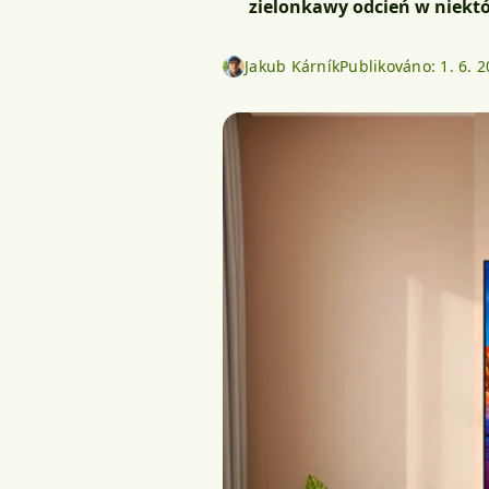
zielonkawy odcień w niektó
Jakub Kárník
Publikováno:
1. 6. 