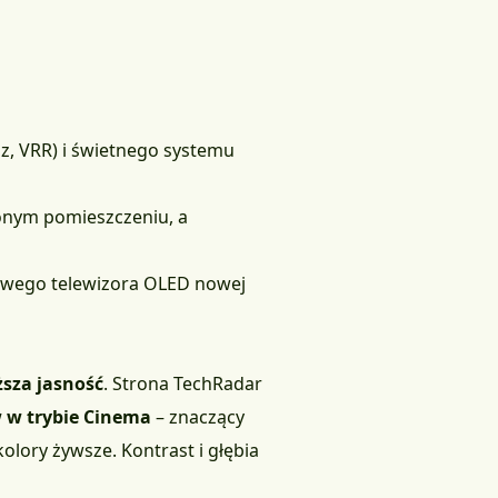
 Hz, VRR) i świetnego systemu
onym pomieszczeniu, a
lowego telewizora OLED nowej
sza jasność
. Strona
TechRadar
w w trybie Cinema
– znaczący
lory żywsze. Kontrast i głębia