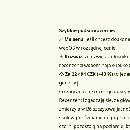
Szybkie podsumowanie:
✅
Ma sens
, jeśli chcesz doskon
webOS w rozsądnej cenie.
⚠️
Rozważ
, że dźwięk z głośni
recenzenci wspominają o lekko 
💡
Za 22 494 CZK (−40 %)
to jede
generacji.
Co zagraniczne recenzje odkryły
Recenzenci zgadzają się, że głó
zmierzyła w B6 szczytową jasno
skok w porównaniu do poprzednik
czerni pozostają na poziomie, k