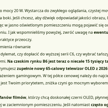
o mocy 20 W. Wystarcza do zwykłego oglądania, czystej mowy 
 boki. Jeśli chcesz, aby dźwięk odpowiadał jakości obrazu, l
więc w jasno oświetlonym pomieszczeniu mogą pojawić się o
niu. I jak wspomnieliśmy powyżej, zwróć uwagę na
ewentu
raktyce przeoczy.
zmienia równanie
ylemat, czy dopłacić do wyższej serii C6, czy wybrać tańszy 
ymi.
Na czeskim rynku B6 jest teraz o niecałe 15 tysięcy 
rzymujesz
zupełnie nowy 65-calowy telewizor OLED z 2026
sażeniem gamingowym. W tej półce cenowej należy do najc
raz jest Twoim priorytetem, zniżka czyni go mocnym wyborem
i fanów filmów
, którzy chcą doskonałej czerni OLED, płynn
ej w zaciemnionym pomieszczeniu. Jeśli natomiast
często o