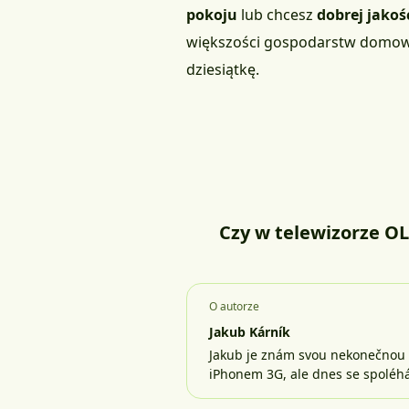
pokoju
lub chcesz
dobrej jako
większości gospodarstw domowyc
dziesiątkę.
Czy w telewizorze OL
O autorze
Jakub Kárník
Jakub je znám svou nekonečnou z
iPhonem 3G, ale dnes se spolé