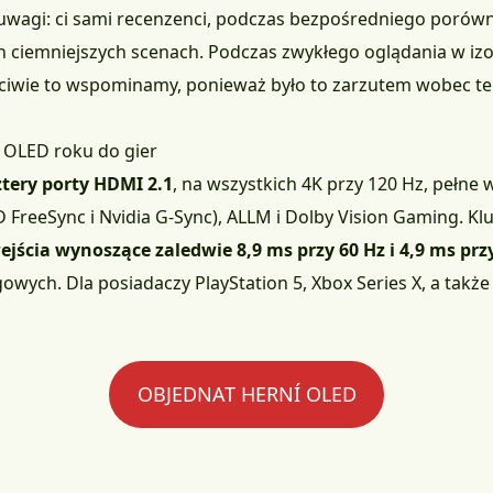
t uwagi: ci sami recenzenci, podczas bezpośredniego porów
 ciemniejszych scenach. Podczas zwykłego oglądania w izola
czciwie to wspominamy, ponieważ było to zarzutem wobec 
w OLED roku do gier
ztery porty HDMI 2.1
, na wszystkich 4K przy 120 Hz, pełne 
 FreeSync i Nvidia G-Sync), ALLM i Dolby Vision Gaming. Kl
jścia wynoszące zaledwie 8,9 ms przy 60 Hz i 4,9 ms prz
wych. Dla posiadaczy PlayStation 5, Xbox Series X, a takż
OBJEDNAT HERNÍ OLED