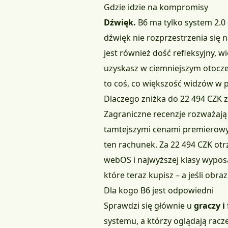
Gdzie idzie na kompromisy
Dźwięk.
B6 ma tylko system 2.0 
dźwięk nie rozprzestrzenia się na
jest również dość refleksyjny, 
uzyskasz w ciemniejszym otocze
to coś, co większość widzów w p
Dlaczego zniżka do 22 494 CZK 
Zagraniczne recenzje rozważają d
tamtejszymi cenami premierow
ten rachunek. Za 22 494 CZK ot
webOS i najwyższej klasy wypo
które teraz kupisz – a jeśli ob
Dla kogo B6 jest odpowiedni
Sprawdzi się głównie u
graczy 
systemu, a którzy oglądają racz