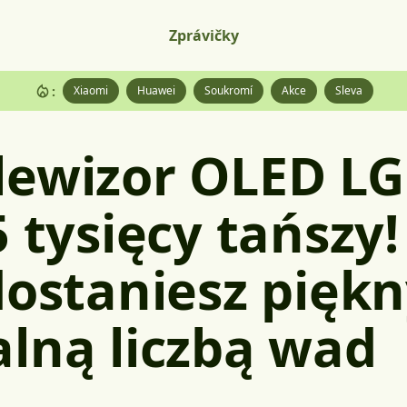
Zprávičky
:
Xiaomi
Huawei
Soukromí
Akce
Sleva
ewizor OLED LG 
 tysięcy tańszy!
dostaniesz pięk
lną liczbą wad