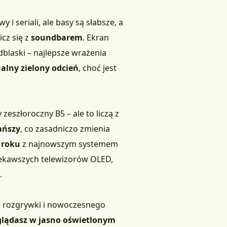
i seriali, ale basy są słabsze, a
icz się z
soundbarem
. Ekran
dblaski – najlepsze wrażenia
alny zielony odcień
, choć jest
zeszłoroczny B5 – ale to liczą z
tańszy
, co zasadniczo zmienia
 roku
z najnowszym systemem
iekawszych telewizorów OLED,
.
ej rozgrywki i nowoczesnego
glądasz w jasno oświetlonym