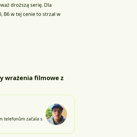
zważ droższą serię. Dla
6 w tej cenie to strzał w
zy wrażenia filmowe z
ím telefonům začala s