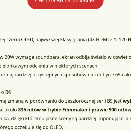
CHCI LG B6 ZA 22 494 KČ
ałej czerni OLED, najwyższej klasy grania (4× HDMI 2.1, 120
ków 20W wymaga soundbara, ekran odbija światło w oświetl
zielonkawym odcieniu w niektórych scenach.
n z najbardziej przystępnych sposobów na zdobycie 65-ca
 o B6
wną zmianą w porównaniu do zeszłorocznej serii B5 jest
wyż
ść około
835 nitów w trybie Filmmaker i prawie 900 nitó
a, dzięki któremu jasne sceny są bardziej imponujące, a ko
tórego oczekuje się od OLED.