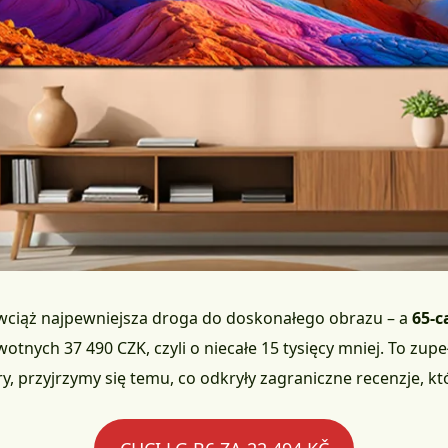
wciąż najpewniejsza droga do doskonałego obrazu – a
65-c
otnych 37 490 CZK, czyli o niecałe 15 tysięcy mniej. To zup
, przyjrzymy się temu, co odkryły zagraniczne recenzje, kt