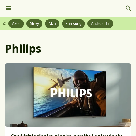
Akce
Slevy
Alza
Samsung
Android 17
Philips