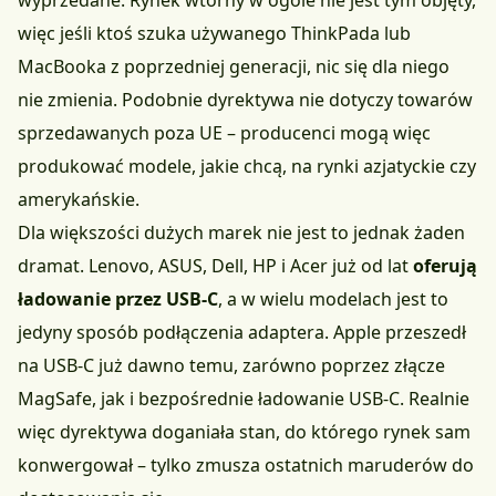
wyprzedane. Rynek wtórny w ogóle nie jest tym objęty,
więc jeśli ktoś szuka używanego ThinkPada lub
MacBooka z poprzedniej generacji, nic się dla niego
nie zmienia. Podobnie dyrektywa nie dotyczy towarów
sprzedawanych poza UE – producenci mogą więc
produkować modele, jakie chcą, na rynki azjatyckie czy
amerykańskie.
Dla większości dużych marek nie jest to jednak żaden
dramat. Lenovo, ASUS, Dell, HP i Acer już od lat
oferują
ładowanie przez USB-C
, a w wielu modelach jest to
jedyny sposób podłączenia adaptera. Apple przeszedł
na USB-C już dawno temu, zarówno poprzez złącze
MagSafe, jak i bezpośrednie ładowanie USB-C. Realnie
więc dyrektywa doganiała stan, do którego rynek sam
konwergował – tylko zmusza ostatnich maruderów do