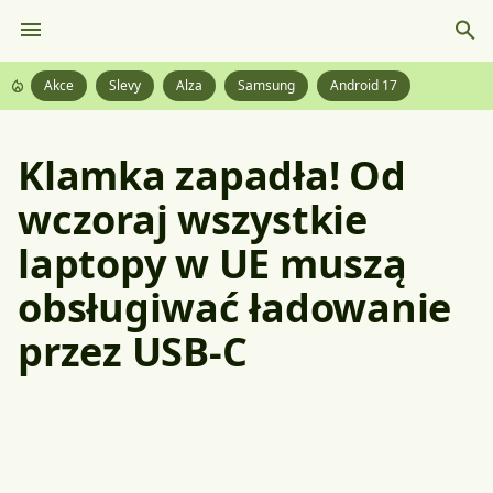
Akce
Slevy
Alza
Samsung
Android 17
Klamka zapadła! Od
wczoraj wszystkie
laptopy w UE muszą
obsługiwać ładowanie
przez USB-C