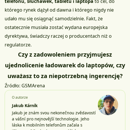
telefonu, słuchawek, tabletu i laptopa
to cel, do
którego rynek dążył od dawna i którego nigdy nie
udało mu się osiągnąć samodzielnie. Fakt, że
ostatecznie musiała zostać wydana europejska
dyrektywa, świadczy raczej o producentach niż o
regulatorze.
Czy z zadowoleniem przyjmujesz
ujednolicenie ładowarek do laptopów, czy
uważasz to za niepotrzebną ingerencję?
Źródło:
GSMArena
O autorze
Jakub Kárník
Jakub je znám svou nekonečnou zvědavostí
a vášní pro nejnovější technologie. Jeho
láska k mobilním telefonům začala s