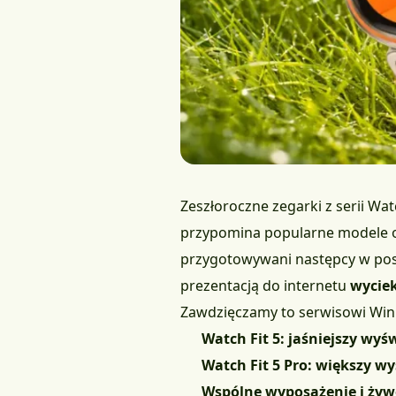
Zeszłoroczne zegarki z serii Wa
przypomina popularne modele od 
przygotowywani następcy w po
prezentacją do internetu
wyciek
Zawdzięczamy to serwisowi Win
Watch Fit 5: jaśniejszy wyś
Watch Fit 5 Pro: większy w
Wspólne wyposażenie i żywo