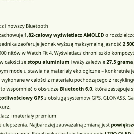
acz i nowszy Bluetooth
 zachowuje
1,82-calowy wyświetlacz AMOLED
o rozdzielcz
zednika zaoferuje jednak wyższą maksymalną jasność
2 50
00 nitów w Watch Fit 4. Wyświetlacz chroni szkło kompozyt
w całości ze
stopu aluminium
i waży zaledwie
27,5 grama
m modelu stawia na materiały ekologiczne – konkretnie j
 wykonane w całości z materiału pochodzącego z recykling
rto wspomnieć o obsłudze
Bluetooth 6.0
, która zastępuje 
totliwościowy GPS
z obsługą systemów GPS, GLONASS, Galil
kurz.
tlacz i materiały premium
ulepszenia. Najbardziej zauważalną zmianą jest
powiększe
aje taka sama. Panel wykorzystuje technologię
LTPO OLED
,