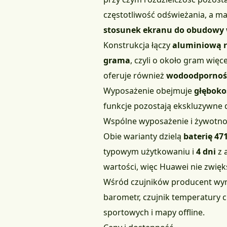
częstotliwość odświeżania, a m
stosunek ekranu do obudowy w c
Konstrukcja łączy
aluminiową r
grama
, czyli o około gram wię
oferuje również
wodoodporność
Wyposażenie obejmuje
głęboko
funkcje pozostają ekskluzywne d
Wspólne wyposażenie i żywotnoś
Obie warianty dzielą
baterię 4
typowym użytkowaniu i
4 dni
z 
wartości, więc Huawei nie zwięks
Wśród czujników producent wy
barometr, czujnik temperatury ci
sportowych i mapy offline.