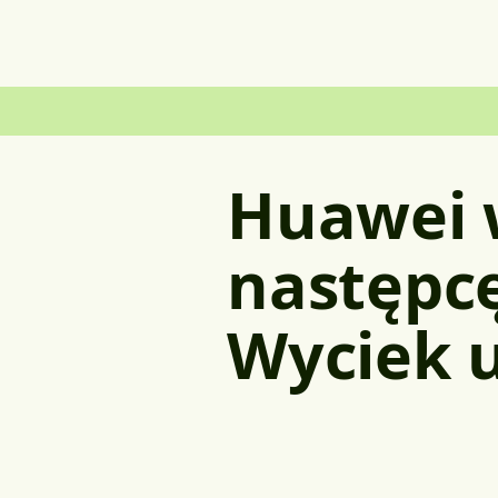
Huawei 
następc
Wyciek u