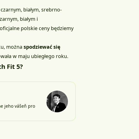
 czarnym, białym, srebrno-
zarnym, białym i
ficjalne polskie ceny będziemy
eku, można
spodziewać się
owała w maju ubiegłego roku.
h Fit 5?
me jeho vášeň pro