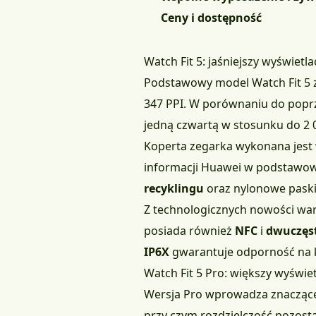
Ceny i dostępność
Watch Fit 5: jaśniejszy wyświetl
Podstawowy model Watch Fit 5
347 PPI. W porównaniu do popr
jedną czwartą w stosunku do 2 0
Koperta zegarka wykonana jest 
informacji Huawei w podstawowy
recyklingu
oraz nylonowe paski
Z technologicznych nowości wa
posiada również
NFC
i
dwuczęs
IP6X
gwarantuje odporność na 
Watch Fit 5 Pro: większy wyświe
Wersja Pro wprowadza znaczące 
przy czym rozdzielczość pozost