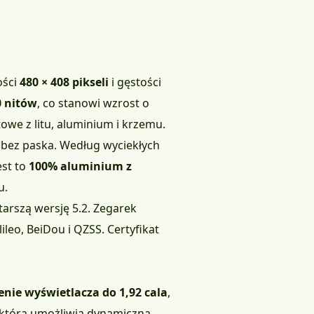
ości
480 × 408 pikseli
i gęstości
0 nitów
, co stanowi wzrost o
owe z litu, aluminium i krzemu.
bez paska. Według wyciekłych
est to
100% aluminium z
u.
starszą wersję 5.2. Zegarek
eo, BeiDou i QZSS. Certyfikat
nie wyświetlacza do 1,92 cala
,
 która umożliwia dynamiczną