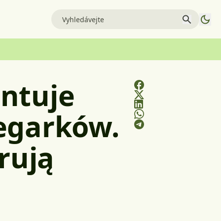
ntuje
egarków.
rują