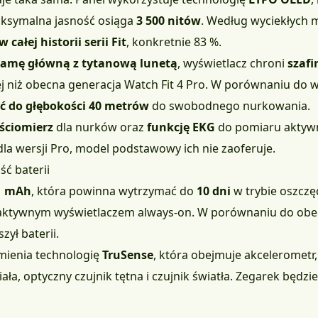
aksymalna jasność osiąga
3 500 nitów
. Według wyciekłych m
ałej historii serii Fit
, konkretnie 83 %.
amę główną z tytanową lunetą
, wyświetlacz chroni
szafi
cej niż obecna generacja Watch Fit 4 Pro. W porównaniu do
 do głębokości 40 metrów
do swobodnego nurkowania.
ściomierz
dla nurków oraz
funkcję EKG
do pomiaru aktywno
la wersji Pro, model podstawowy ich nie zaoferuje.
ć baterii
71 mAh
, która powinna wytrzymać do
10 dni
w trybie oszczę
aktywnym wyświetlaczem always-on. W porównaniu do obecn
zył baterii.
mienia technologię
TruSense
, która obejmuje akcelerometr
ała, optyczny czujnik tętna i czujnik światła. Zegarek będzi