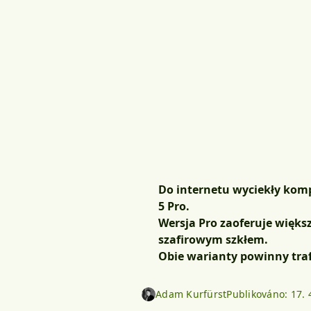
Do internetu wyciekły komp
5 Pro.
Wersja Pro zaoferuje więks
szafirowym szkłem.
Obie warianty powinny traf
Adam Kurfürst
Publikováno:
17. 