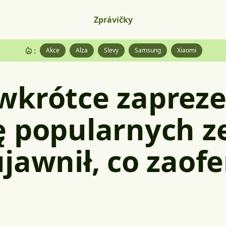
Zprávičky
:
Akce
Alza
Slevy
Samsung
Xiaomi
wkrótce zapreze
ę popularnych z
jawnił, co zaofe