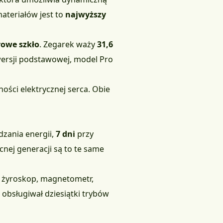
ateriałów jest to
najwyższy
rowe szkło
. Zegarek waży
31,6
 wersji podstawowej, model Pro
ści elektrycznej serca. Obie
dzania energii,
7 dni
przy
ej generacji są to te same
, żyroskop, magnetometr,
e obsługiwał dziesiątki trybów