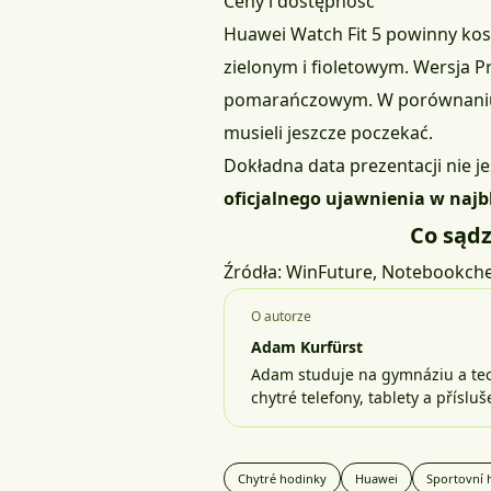
Ceny i dostępność
Huawei Watch Fit 5 powinny ko
zielonym i fioletowym. Wersja 
pomarańczowym. W porównaniu d
musieli jeszcze poczekać.
Dokładna data prezentacji nie 
oficjalnego ujawnienia w najb
Co sądz
Źródła:
WinFuture
,
Notebookch
O autorze
Adam Kurfürst
Adam studuje na gymnáziu a tech
chytré telefony, tablety a příslu
Chytré hodinky
Huawei
Sportovní 