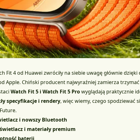
tch Fit 4 od Huawei zwróciły na siebie uwagę głównie dzięki
Apple. Chiński producent najwyraźniej zamierza trzymać si
staci
Watch Fit 5 i Watch Fit 5 Pro
wyglądają praktycznie ide
ły specyfikacje i rendery
, więc wiemy, czego spodziewać s
Future.
wietlacz i nowszy Bluetooth
yświetlacz i materiały premium
tność baterii