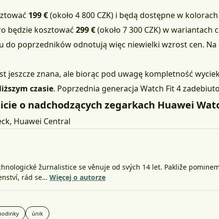
sztować
199 €
(około 4 800 CZK) i będą dostępne w kolorach
Pro będzie kosztować
299 €
(około 7 300 CZK) w wariantach c
o poprzedników odnotują więc niewielki wzrost cen. Na o
jest jeszcze znana, ale biorąc pod uwagę kompletność wyci
liższym czasie
. Poprzednia generacja Watch Fit 4 zadebiut
icie o nadchodzących zegarkach Huawei Watc
eck
,
Huawei Central
nologické žurnalistice se věnuje od svých 14 let. Pakliže pomine
šenství, rád se…
Więcej o autorze
hodinky
únik