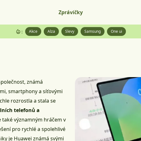
Zprávičky
:
Akce
Alza
Slevy
Samsung
One ui
společnost, známá
mi, smartphony a síťovými
hle rozrostla a stala se
lních telefonů a
je také významným hráčem v
řešení pro rychlé a spolehlivé
oniky je Huawei známá svými