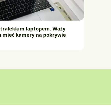
ltralekkim laptopem. Waży
ma mieć kamery na pokrywie