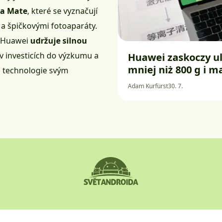
 a Mate
, které se vyznačují
a špičkovými fotoaparáty.
i Huawei
udržuje silnou
v investicích do výzkumu a
Huawei zaskoczy u
mniej niż 800 g i 
a technologie svým
Adam Kurfürst
30. 7.