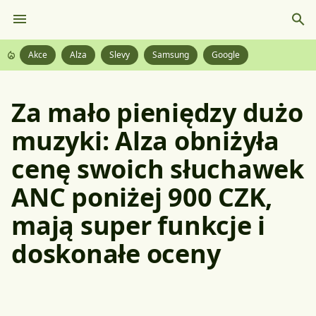
Akce
Alza
Slevy
Samsung
Google
Za mało pieniędzy dużo
muzyki: Alza obniżyła
cenę swoich słuchawek
ANC poniżej 900 CZK,
mają super funkcje i
doskonałe oceny