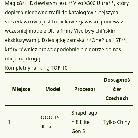
Magic8**. Dziewiątym jest **Vivo X300 Ultra**, który
dopiero niedawno trafił do katalogów tutejszych
sprzedawców
(i jest to ciekawe zjawisko, ponieważ
wcześniej modele Ultra firmy Vivo były chińskimi
ekskluzywami). Dziesiątkę zamyka **OnePlus 15T**,
który również prawdopodobnie nie dotrze do nas
oficjalną drogą.
Kompletny ranking TOP 10
Dostępnoś
Miejsce
Model
Procesor
ć w
Czechach
Snapdrago
iQOO 15
1.
n 8 Elite
Tylko Chiny
Ultra
Gen 5