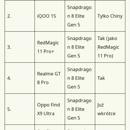
Snapdrago
2.
iQOO 15
n 8 Elite
Tylko Chiny
Gen 5
Snapdrago
Tak (jako
RedMagic
3.
n 8 Elite
RedMagic
11 Pro+
Gen 5
11 Pro)
Snapdrago
Realme GT
4.
n 8 Elite
Tak
8 Pro
Gen 5
Snapdrago
Oppo Find
Już
5.
n 8 Elite
X9 Ultra
wkrótce
Gen 5