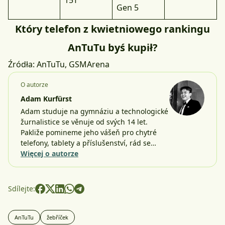
15T
Gen 5
Który telefon z kwietniowego rankingu
AnTuTu byś kupił?
Źródła:
AnTuTu
,
GSMArena
O autorze
Adam Kurfürst
Adam studuje na gymnáziu a technologické
žurnalistice se věnuje od svých 14 let.
Pakliže pomineme jeho vášeň pro chytré
telefony, tablety a příslušenství, rád se…
Więcej o autorze
Sdílejte:
AnTuTu
žebříček