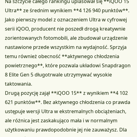
Na szczycie całego rankingu uplasował się **iQOO 15
Ultra** ze średnim wynikiem **4 126 940 punktów**.
Jako pierwszy model z oznaczeniem Ultra w cyfrowej
serii iQOO, producent nie poszedł drogą kreatywnie
zorientowanych fotomobili, ale zbudował urządzenie
nastawione przede wszystkim na wydajność. Sprzyja
temu również obecność **aktywnego chłodzenia
powietrznego**, które pozwala układowi Snapdragon
8 Elite Gen 5 długotrwale utrzymywać wysokie
taktowania.
Drugą pozycję zajął **iQOO 15** z wynikiem **4 102
621 punktów**. Bez aktywnego chłodzenia co prawda
ustępuje wersji Ultra w ekstremalnych obciążeniach,
ale różnica jest zaskakująco mała i w normalnym
użytkowaniu prawdopodobnie jej nie zauważysz. Dla