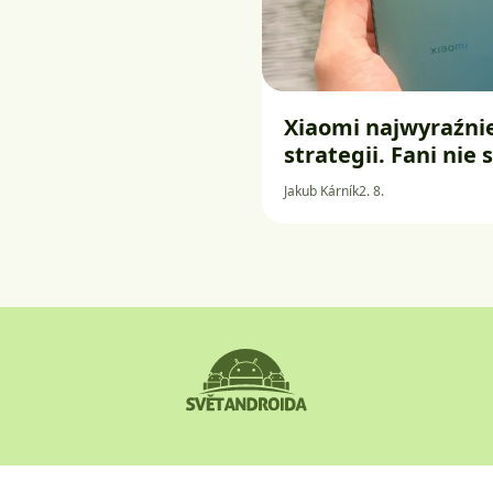
Xiaomi najwyraźnie
strategii. Fani ni
Jakub Kárník
2. 8.