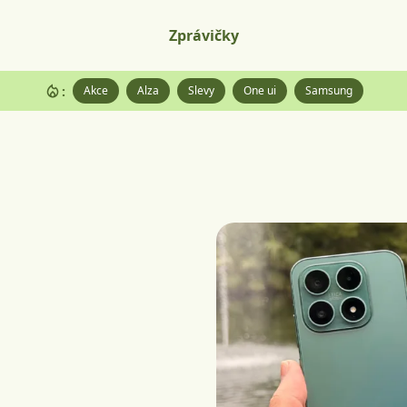
Zprávičky
:
Akce
Alza
Slevy
One ui
Samsung