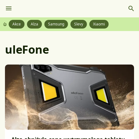
Akce
Alza
Samsung
Slevy
Xiaomi
uleFone