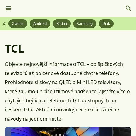
Xiaomi
Android
Redmi
Samsung
Únik
TCL
Objevte nejnovější informace o TCL – od špičkových
televizorů až po cenově dostupné chytré telefony.
Prohlédněte si slevy na QLED a Mini LED televizory,
které zaujmou hráče i filmové nadšence. Zjistěte více o
chytrých brýlích a telefonech TCL dostupných na
českém trhu. Aktuální novinky, recenze a užitečné
návody na jednom místě.