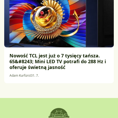
Nowość TCL jest już o 7 tysięcy tańsza.
65&#8243; Mini LED TV potrafi do 288 Hz i
oferuje świetną jasność
Adam Kurfürst
31. 7.