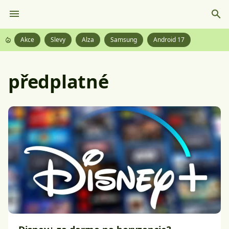
Akce
Slevy
Alza
Samsung
Android 17
předplatné