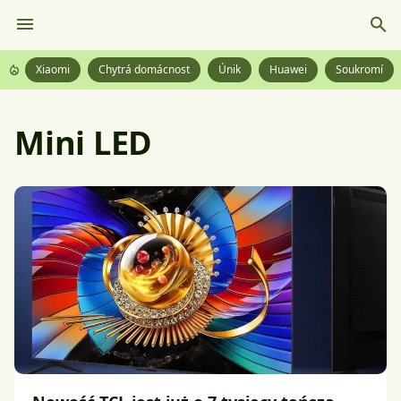
Xiaomi
Chytrá domácnost
Únik
Huawei
Soukromí
Mini LED