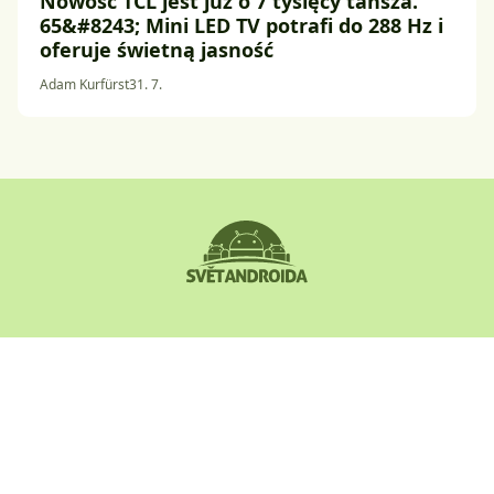
Nowość TCL jest już o 7 tysięcy tańsza.
65&#8243; Mini LED TV potrafi do 288 Hz i
oferuje świetną jasność
Adam Kurfürst
31. 7.