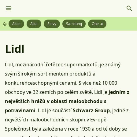
Akce
Alza
Slevy
Samsung
One ui
Lidl
Lidl, mezinárodní řetězec supermarketů, je známý
svým širokým sortimentem produktů a
konkurenceschopnými cenami. S více než 10 000
obchody ve 32 zemích po celém světě, Lidl je
jedním z
největších hráčů v oblasti maloobchodu s
potravinami
. Lidl je součástí
Schwarz Group
, jedné z
největších maloobchodních skupin v Evropě.
Společnost byla založena v roce 1930 a od té doby se