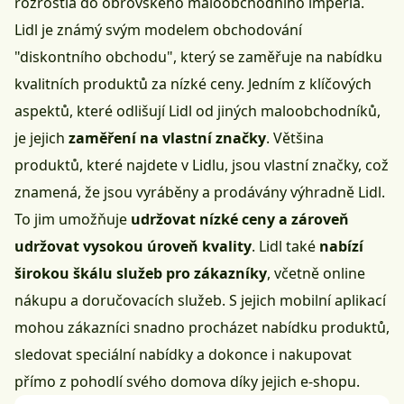
rozrostla do obrovského maloobchodního impéria.
Lidl je známý svým modelem obchodování
"diskontního obchodu", který se zaměřuje na nabídku
kvalitních produktů za nízké ceny. Jedním z klíčových
aspektů, které odlišují Lidl od jiných maloobchodníků,
je jejich
zaměření na vlastní značky
. Většina
produktů, které najdete v Lidlu, jsou vlastní značky, což
znamená, že jsou vyráběny a prodávány výhradně Lidl.
To jim umožňuje
udržovat nízké ceny a zároveň
udržovat vysokou úroveň kvality
. Lidl také
nabízí
širokou škálu služeb pro zákazníky
, včetně online
nákupu a doručovacích služeb. S jejich
mobilní aplikací
mohou zákazníci snadno procházet nabídku produktů,
sledovat speciální nabídky a dokonce i nakupovat
přímo z pohodlí svého domova díky jejich e-shopu.