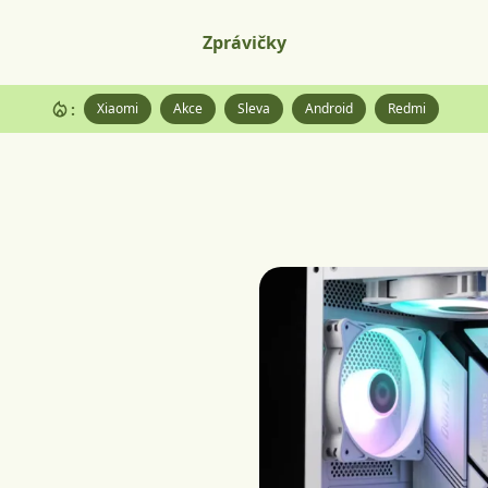
Zprávičky
:
Xiaomi
Akce
Sleva
Android
Redmi