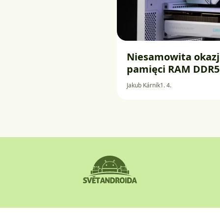
Niesamowita okazja
pamięci RAM DDR5 
Jakub Kárník
1. 4.