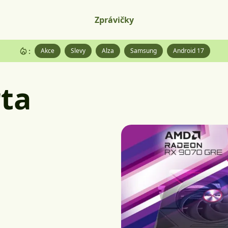
Zprávičky
:
Akce
Slevy
Alza
Samsung
Android 17
rta