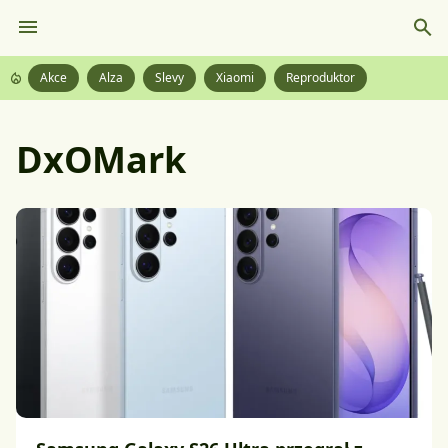
Akce
Alza
Slevy
Xiaomi
Reproduktor
DxOMark