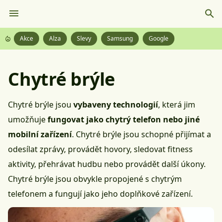
Akce
Alza
Slevy
Samsung
Google
Chytré brýle
Chytré brýle jsou
vybaveny technologií
, která jim
umožňuje
fungovat jako chytrý telefon nebo jiné
mobilní zařízení
. Chytré brýle jsou schopné přijímat a
odesílat zprávy, provádět hovory, sledovat fitness
aktivity,
přehrávat hudbu
nebo provádět další úkony.
Chytré brýle jsou obvykle propojené s chytrým
telefonem a fungují jako jeho doplňkové zařízení.