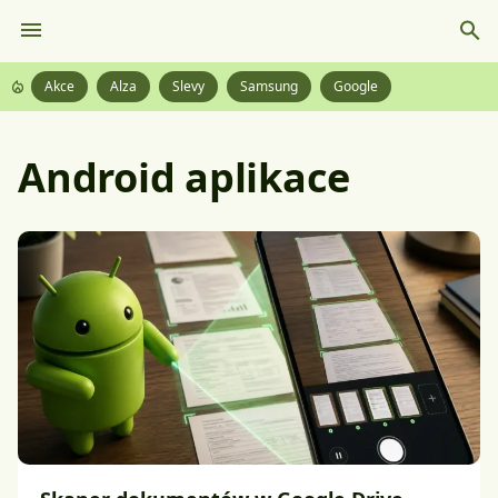
Akce
Alza
Slevy
Samsung
Google
Android aplikace