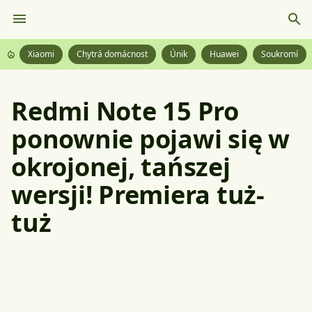
Xiaomi
Chytrá domácnost
Únik
Huawei
Soukromí
Redmi Note 15 Pro
ponownie pojawi się w
okrojonej, tańszej
wersji! Premiera tuż-
tuż