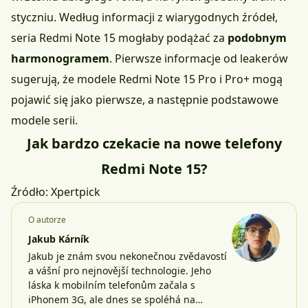
styczniu. Według informacji z wiarygodnych źródeł,
seria Redmi Note 15 mogłaby podążać za
podobnym
harmonogramem
. Pierwsze informacje od leakerów
sugerują, że modele Redmi Note 15 Pro i Pro+ mogą
pojawić się jako pierwsze, a następnie podstawowe
modele serii.
Jak bardzo czekacie na nowe telefony
Redmi Note 15?
Źródło:
Xpertpick
O autorze
Jakub Kárník
Jakub je znám svou nekonečnou zvědavostí
a vášní pro nejnovější technologie. Jeho
láska k mobilním telefonům začala s
iPhonem 3G, ale dnes se spoléhá na…