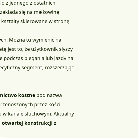
o z jednego z ostatnich
e zakłada się na małżowinę
kształty skierowane w stronę
ych. Można tu wymienić na
letą jest to, że użytkownik słyszy
e podczas biegania lub jazdy na
ecyficzny segment, rozszerzając
nictwo kostne
pod nazwą
 przenoszonych przez kości
o w kanale słuchowym. Aktualny
z
otwartej konstrukcji z