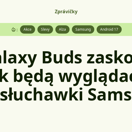
Zprávičky
:
Akce
Slevy
Alza
Samsung
Android 17
laxy Buds zask
ak będą wygląda
e słuchawki Sam