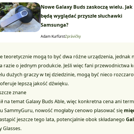
Nowe Galaxy Buds zaskoczą wielu. Jak
będą wyglądać przyszłe słuchawki
Samsunga?
Adam Kurfürst
Zprávičky
e teoretycznie mogą to być dwa różne urządzenia, jednak n
azie o jednym produkcie. Jeśli więc fani przewodnictwa ko
u dużych graczy w tej dziedzinie, mogą być nieco rozczarow
oferuje lepszą jakość dźwięku.
eszcze znane
nił na temat Galaxy Buds Able, więc konkretna cena ani term
wisu SammyGuru, nowość mogłaby cenowo plasować się
mię
stąpić jeszcze tego lata, potencjalnie obok składanego
Gal
 Glasses.