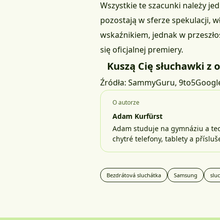
Wszystkie te szacunki należy je
pozostają w sferze spekulacji,
wskaźnikiem, jednak w przeszłoś
się oficjalnej premiery.
Kuszą Cię słuchawki z 
Źródła:
SammyGuru
,
9to5Googl
O autorze
Adam Kurfürst
Adam studuje na gymnáziu a tech
chytré telefony, tablety a příslu
Bezdrátová sluchátka
Samsung
slu