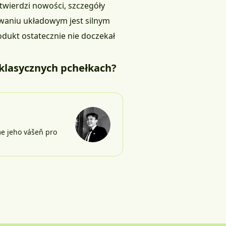
twierdzi nowości, szczegóły
owaniu układowym jest silnym
odukt ostatecznie nie doczekał
 klasycznych pchełkach?
me jeho vášeň pro