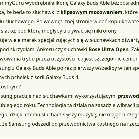
ammyGuru
wyodrębniła ikonę Galaxy Buds Able bezpośredni
ka, że będą to słuchawki z
klipsowym mocowaniem
, któr
łu słuchowego. Po wewnętrznej stronie widać kopułkowate 
 siatkę, pod którą mogłyby ukrywać się mikrofony.
je wiele marek specjalizujących się w słuchawkach otwart
pod skrzydłami Ankeru czy słuchawki
Bose Ultra Open
. Za
wowania trybu przezroczystości, co jest szczególnie cenion
ung z Galaxy Buds Able po raz pierwszy wszedłby w ten sp
ch pchełek z serii Galaxy Buds 4.
 kostnym?
amsung pracuje nad słuchawkami wykorzystującymi
przewod
 ubiegłego roku. Technologia ta działa na zasadzie wibracji
o, dzięki czemu słuchacz słyszy muzykę, nie mając niczeg
k, że Samsung odszedł od przewodnictwa kostnego na rzec