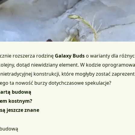
cznie rozszerza rodzinę
Galaxy Buds
o warianty dla różnyc
 kolejny, dotąd niewidziany element. W kodzie oprogramow
ietradycyjnej konstrukcji, które mogłyby zostać zaprez
aczego ta nowość burzy dotychczasowe spekulacje?
wartą budową
twem kostnym?
są jeszcze znane
ą budową