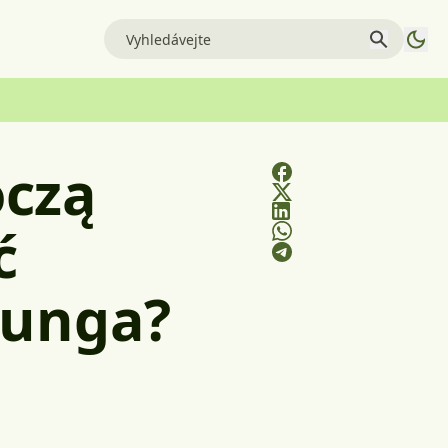
oczą
ć
sunga?