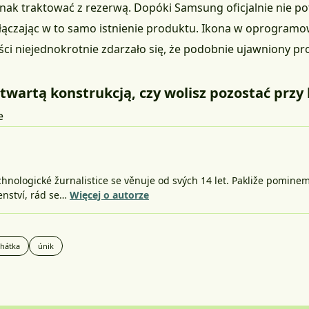
dnak traktować z rezerwą. Dopóki Samsung oficjalnie nie po
 włączając w to samo istnienie produktu. Ikona w oprogram
ci niejednokrotnie zdarzało się, że podobnie ujawniony pr
otwartą konstrukcją, czy wolisz pozostać przy
e
nologické žurnalistice se věnuje od svých 14 let. Pakliže pomine
šenství, rád se…
Więcej o autorze
chátka
únik