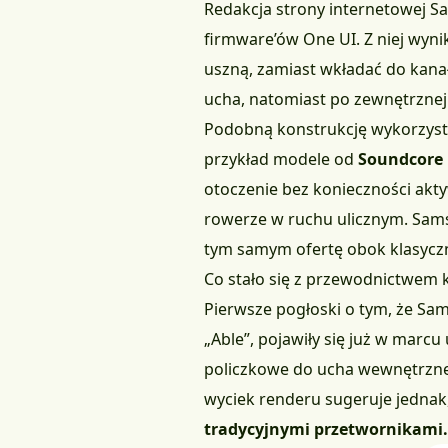
Redakcja strony internetowej
S
firmware’ów One UI. Z niej wyni
uszną, zamiast wkładać do kana
ucha, natomiast po zewnętrznej
Podobną konstrukcję wykorzystu
przykład modele od
Soundcore
otoczenie bez konieczności akty
rowerze w ruchu ulicznym. Sams
tym samym ofertę obok klasyczny
Co stało się z przewodnictwem
Pierwsze pogłoski o tym, że S
„Able”, pojawiły się już w marcu
policzkowe do ucha wewnętrzneg
wyciek renderu sugeruje jedna
tradycyjnymi przetwornikami.