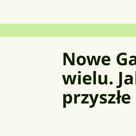
Nowe Ga
wielu. J
przyszł