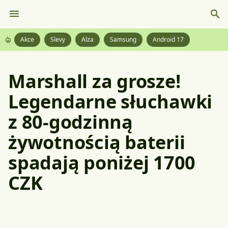
Akce
Slevy
Alza
Samsung
Android 17
Marshall za grosze!
Legendarne słuchawki
z 80-godzinną
żywotnością baterii
spadają poniżej 1700
CZK