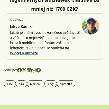
mniej niż 1700 CZK?
O autorze
Jakub Kárník
Jakub je znám svou nekonečnou zvědavostí
a vášní pro nejnovější technologie. Jeho
láska k mobilním telefonům začala s
iPhonem 3G, ale dnes se spoléhá na…
Więcej o autorze
Sdílejte:
akce
alza
Marshall
slevy
sluchátka