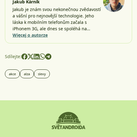
Jakub Kárník
Jakub je znám svou nekonečnou zvědavostí
a vášní pro nejnovější technologie. Jeho
láska k mobilním telefonům začala s
iPhonem 3G, ale dnes se spoléhá na…
Więcej o autorze
Sdílejte:
akce
alza
slevy