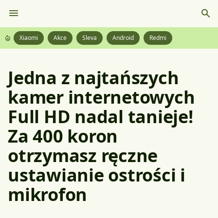
Xiaomi
Akce
Sleva
Android
Redmi
Jedna z najtańszych
kamer internetowych
Full HD nadal tanieje!
Za 400 koron
otrzymasz ręczne
ustawianie ostrości i
mikrofon