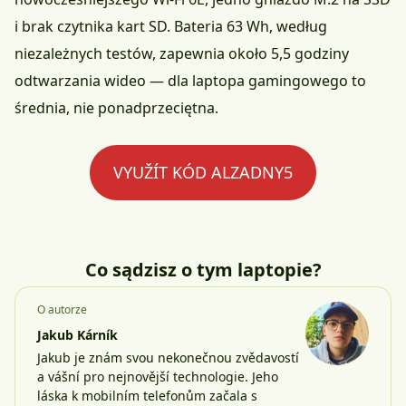
i brak czytnika kart SD. Bateria 63 Wh, według
niezależnych testów, zapewnia około 5,5 godziny
odtwarzania wideo — dla laptopa gamingowego to
średnia, nie ponadprzeciętna.
VYUŽÍT KÓD ALZADNY5
Co sądzisz o tym laptopie?
O autorze
Jakub Kárník
Jakub je znám svou nekonečnou zvědavostí
a vášní pro nejnovější technologie. Jeho
láska k mobilním telefonům začala s