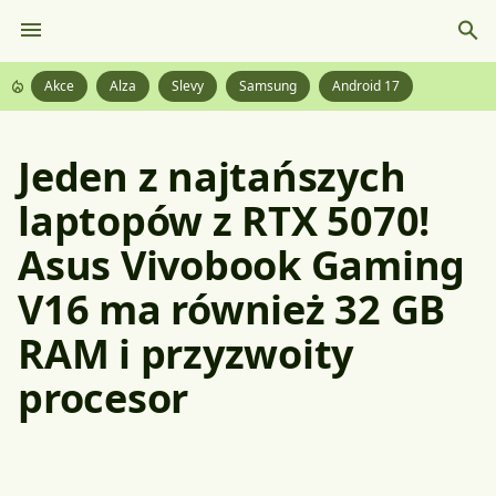
Akce
Alza
Slevy
Samsung
Android 17
Jeden z najtańszych
laptopów z RTX 5070!
Asus Vivobook Gaming
V16 ma również 32 GB
RAM i przyzwoity
procesor