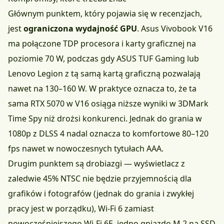
Głównym punktem, który pojawia się w recenzjach,
jest
ograniczona wydajność GPU
. Asus Vivobook V16
ma połączone TDP procesora i karty graficznej na
poziomie 70 W, podczas gdy ASUS TUF Gaming lub
Lenovo Legion z tą samą kartą graficzną pozwalają
nawet na 130–160 W. W praktyce oznacza to, że ta
sama RTX 5070 w V16 osiąga niższe wyniki w 3DMark
Time Spy niż drożsi konkurenci. Jednak do grania w
1080p z DLSS 4 nadal oznacza to komfortowe 80–120
fps nawet w nowoczesnych tytułach AAA.
Drugim punktem są drobiazgi — wyświetlacz z
zaledwie 45% NTSC nie będzie przyjemnością dla
grafików i fotografów (jednak do grania i zwykłej
pracy jest w porządku), Wi-Fi 6 zamiast
nowocześniejszego Wi-Fi 6E, jedno gniazdo M.2 na SSD