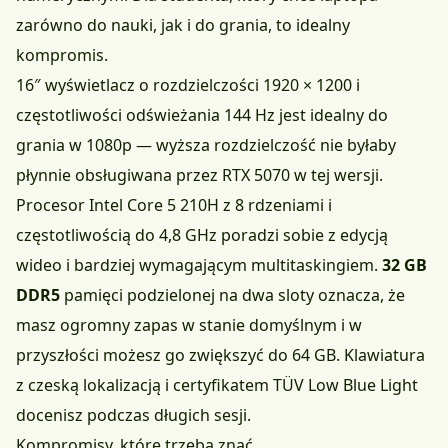
zarówno do nauki, jak i do grania, to idealny
kompromis.
16″ wyświetlacz o rozdzielczości 1920 × 1200 i
częstotliwości odświeżania 144 Hz jest idealny do
grania w 1080p — wyższa rozdzielczość nie byłaby
płynnie obsługiwana przez RTX 5070 w tej wersji.
Procesor Intel Core 5 210H z 8 rdzeniami i
częstotliwością do 4,8 GHz poradzi sobie z edycją
wideo i bardziej wymagającym multitaskingiem.
32 GB
DDR5
pamięci podzielonej na dwa sloty oznacza, że
masz ogromny zapas w stanie domyślnym i w
przyszłości możesz go zwiększyć do 64 GB. Klawiatura
z czeską lokalizacją i certyfikatem TÜV Low Blue Light
docenisz podczas długich sesji.
Kompromisy, które trzeba znać