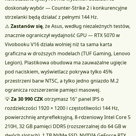
doskonały wybór — Counter-Strike 2 i konkurencyjne
strzelanki będą działać z pełnymi 144 Hz.
⚠️
Zastanów się
, że Asus, według niezależnych testów,
znacznie ograniczył wydajność GPU — RTX 5070 w
Vivobooku V16 działa wolniej niż ta sama karta
graficzna w droższych modelach (TUF Gaming, Lenovo
Legion). Plastikowa obudowa ma zauważalne ugięcie
pod naciskiem, wyświetlacz pokrywa tylko 45%
przestrzeni barw NTSC, a tylko jedno gniazdo M.2
ogranicza rozszerzenie pamięci masowej.
💡
Za 30 990 CZK
otrzymasz 16″ panel IPS o
rozdzielczości 1920 × 1200 i częstotliwości 144 Hz,
powierzchnię antyrefleksyjną, 8-rdzeniowy Intel Core 5
210H, 32 GB pamięci DDR5 (rozszerzalnej do 64 GB w
dwóch slotach), 1 TB NVMe SSD, NVIDIA GeForce RTX