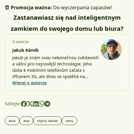
⏰ Promocja ważna:
Do wyczerpania zapasów!
Zastanawiasz się nad inteligentnym
zamkiem do swojego domu lub biura?
O autorze
Jakub Kárník
Jakub je znám svou nekonečnou zvědavostí
a vášní pro nejnovější technologie. Jeho
láska k mobilním telefonům začala s
iPhonem 3G, ale dnes se spoléhá na…
Więcej o autorze
Sdílejte:
akce
alza
chytrý zámek
slevy