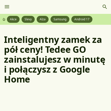
Akce
Slevy
Alza
Samsung
Android 17
Inteligentny zamek za
pół ceny! Tedee GO
zainstalujesz w minutę
i połączysz z Google
Home