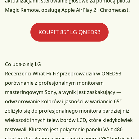
aktualizacjami, sterowanie głosowe za pomocą pilota
Magic Remote, obsługę Apple AirPlay 2 i Chromecast.
KOUPIT 85″ LG QNED93
Co udało się LG
Recenzenci What Hi-Fi? przeprowadzili w QNED93
porównanie z profesjonalnym monitorem
masteringowym Sony, a wynik jest zaskakujący —
odwzorowanie kolorów i jasności w wariancie 65″
zbliżyło się do profesjonalnego monitora bardziej niż
większość innych telewizorów LCD, które kiedykolwiek
testowali. Kluczem jest połączenie panelu VA z 486
strefami lokalnego wygaszania (w wersji 85″ będzie ich