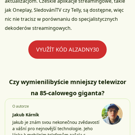
aktualizacjom. Czeskie aplikacje streamingowe, takie
jak Oneplay, SledováníTV czy Telly, są dostępne, więc
nic nie tracisz w porównaniu do specjalistycznych
dekoderów streamingowych.
VYUŽÍT KÓD ALZADNY30
Czy wymienilibyście mniejszy telewizor
na 85-calowego giganta?
O autorze
Jakub Kárník
Jakub je znám svou nekonečnou zvědavostí
a vášní pro nejnovější technologie. Jeho
láska k mobilním telefonům začala s