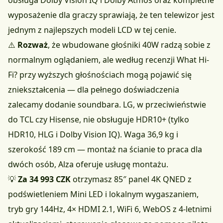
obsługa Dolby Vision IQ i Dolby Atmos oraz kompletne
wyposażenie dla graczy sprawiają, że ten telewizor jest
jednym z najlepszych modeli LCD w tej cenie.
⚠️
Rozważ
, że wbudowane głośniki 40W radzą sobie z
normalnym oglądaniem, ale według recenzji What Hi-
Fi? przy wyższych głośnościach mogą pojawić się
zniekształcenia — dla pełnego doświadczenia
zalecamy dodanie soundbara. LG, w przeciwieństwie
do TCL czy Hisense, nie obsługuje HDR10+ (tylko
HDR10, HLG i Dolby Vision IQ). Waga 36,9 kg i
szerokość 189 cm — montaż na ścianie to praca dla
dwóch osób, Alza oferuje usługę montażu.
💡
Za 34 993 CZK
otrzymasz 85″ panel 4K QNED z
podświetleniem Mini LED i lokalnym wygaszaniem,
tryb gry 144Hz, 4× HDMI 2.1, WiFi 6, WebOS z 4-letnimi