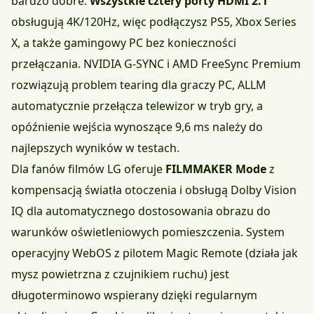
bardzo dobre.
Wszystkie cztery porty HDMI 2.1
obsługują 4K/120Hz, więc podłączysz PS5, Xbox Series
X, a także gamingowy PC bez konieczności
przełączania. NVIDIA G-SYNC i AMD FreeSync Premium
rozwiązują problem tearing dla graczy PC, ALLM
automatycznie przełącza telewizor w tryb gry, a
opóźnienie wejścia wynoszące 9,6 ms należy do
najlepszych wyników w testach.
Dla fanów filmów LG oferuje
FILMMAKER Mode
z
kompensacją światła otoczenia i obsługą Dolby Vision
IQ dla automatycznego dostosowania obrazu do
warunków oświetleniowych pomieszczenia. System
operacyjny WebOS z pilotem Magic Remote (działa jak
mysz powietrzna z czujnikiem ruchu) jest
długoterminowo wspierany dzięki regularnym