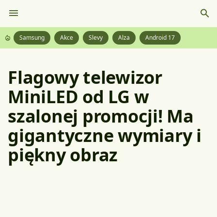
Samsung
Akce
Slevy
Alza
Android 17
Flagowy telewizor
MiniLED od LG w
szalonej promocji! Ma
gigantyczne wymiary i
piękny obraz