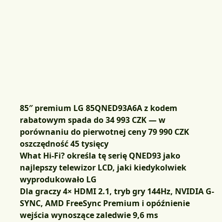
85″ premium LG 85QNED93A6A z kodem
rabatowym spada do 34 993 CZK — w
porównaniu do pierwotnej ceny 79 990 CZK
oszczędność 45 tysięcy
What Hi-Fi? określa tę serię QNED93 jako
najlepszy telewizor LCD, jaki kiedykolwiek
wyprodukowało LG
Dla graczy 4× HDMI 2.1, tryb gry 144Hz, NVIDIA G-
SYNC, AMD FreeSync Premium i opóźnienie
wejścia wynoszące zaledwie 9,6 ms