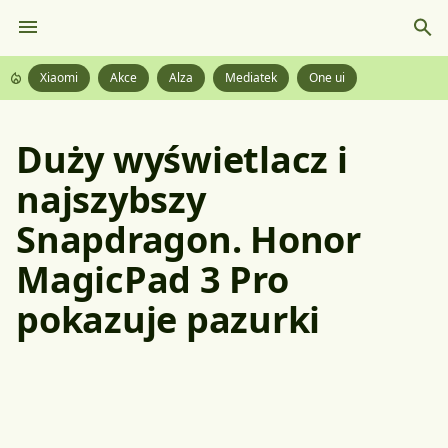
Xiaomi
Akce
Alza
Mediatek
One ui
Duży wyświetlacz i
najszybszy
Snapdragon. Honor
MagicPad 3 Pro
pokazuje pazurki