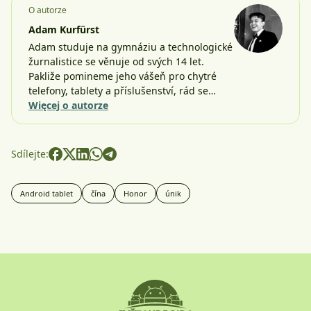
O autorze
Adam Kurfürst
Adam studuje na gymnáziu a technologické
žurnalistice se věnuje od svých 14 let.
Pakliže pomineme jeho vášeň pro chytré
telefony, tablety a příslušenství, rád se…
Więcej o autorze
Sdílejte:
Android tablet
čína
Honor
únik