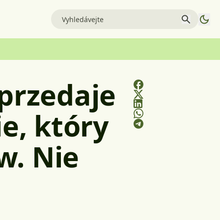
sprzedaje
ie, który
w. Nie