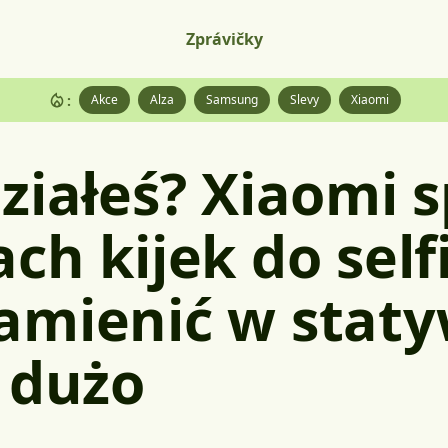
Zprávičky
:
Akce
Alza
Samsung
Slevy
Xiaomi
ziałeś? Xiaomi 
ch kijek do self
mienić w staty
 dużo