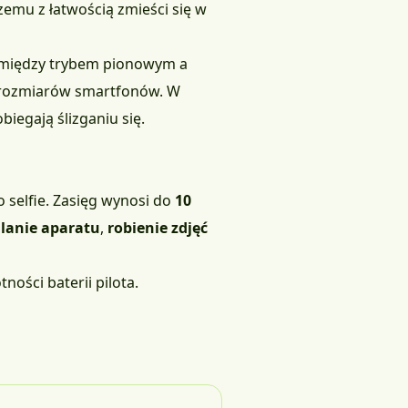
czemu z łatwością zmieści się w
e między trybem pionowym a
 rozmiarów smartfonów. W
iegają ślizganiu się.
o selfie. Zasięg wynosi do
10
lanie aparatu
,
robienie zdjęć
ności baterii pilota.