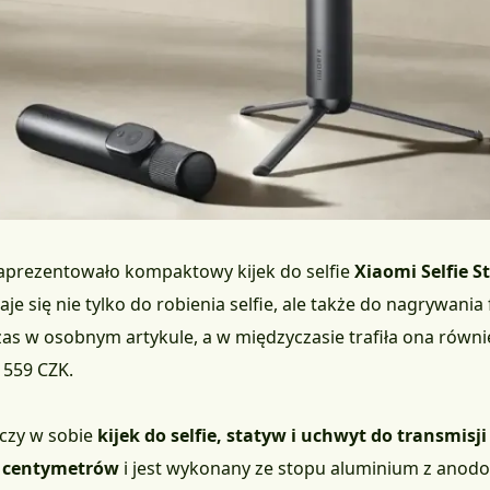
 zaprezentowało kompaktowy kijek do selfie
Xiaomi Selfie S
 się nie tylko do robienia selfie, ale także do nagrywania 
 w osobnym artykule, a w międzyczasie trafiła ona równie
 559 CZK.
łączy w sobie
kijek do selfie, statyw i uchwyt do transmisj
 centymetrów
i jest wykonany ze stopu aluminium z anod