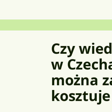
Czy wied
w Czecha
można za
kosztuje