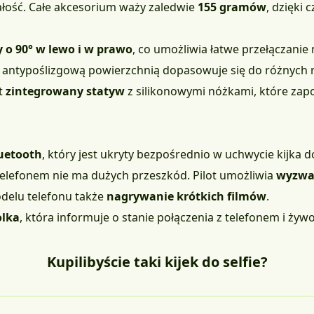
łość. Całe akcesorium waży zaledwie
155 gramów
, dzięki 
 o 90° w lewo i w prawo
, co umożliwia łatwe przełączani
 antypoślizgową powierzchnią dopasowuje się do różnych
st
zintegrowany statyw
z silikonowymi nóżkami, które zapob
luetooth
, który jest ukryty bezpośrednio w uchwycie kijka d
a telefonem nie ma dużych przeszkód. Pilot umożliwia
wyzwa
odelu telefonu także
nagrywanie krótkich filmów
.
olka
, która informuje o stanie połączenia z telefonem i żywot
Kupilibyście taki kijek do selfie?