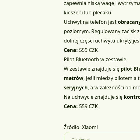
zapewnia niską wagę i wytrzyma
kieszeni lub plecaku.
Uchwyt na telefon jest
obracany
poziomym. Regulowany zacisk z
dolnej części uchwytu ukryty je
Cena:
559 CZK
Pilot Bluetooth w zestawie
W zestawie znajduje się
pilot B
metrów
, jeśli między pilotem 
seryjnych
, a w zależności od m
Na uchwycie znajduje się
kontr
Cena:
559 CZK
Źródło:
Xiaomi
O autorze