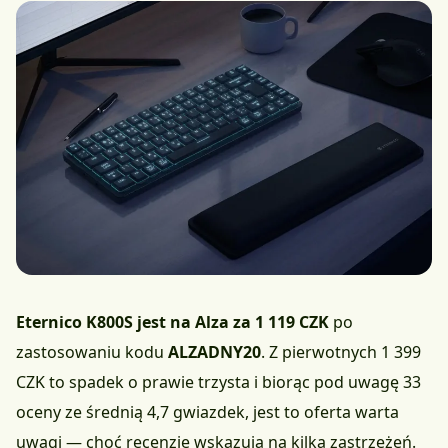
Eternico K800S jest na Alza za 1 119 CZK
po
zastosowaniu kodu
ALZADNY20
. Z pierwotnych 1 399
CZK to spadek o prawie trzysta i biorąc pod uwagę 33
oceny ze średnią 4,7 gwiazdek, jest to oferta warta
uwagi — choć recenzje wskazują na kilka zastrzeżeń.