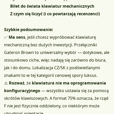
Bilet do świata klawiatur mechanicznych
Z czym się liczyć (i co powtarzają recenzenci)
Szybkie podsumowanie:
✅
Ma sens
, jeśli chcesz wypróbować klawiaturę
mechaniczną bez dużych inwestycji. Przełączniki
Gateron Brown to uniwersalny wybór — dotykowe, ale
stosunkowo ciche, więc nadają się zarówno do biura,
jak i do domu. Lokalizacja CZ/SK z podświetlanymi
znakami to w tej kategorii cenowej spory luksus.
⚠️
Rozważ
, że
klawiatura nie ma oprogramowania
konfiguracyjnego
— wszystko ustawia się za pomocą
skrótów klawiszowych. A format 75% oznacza, że rząd
F nie jest fizycznie oddzielony, co niektórym może
utrudniać orientację.