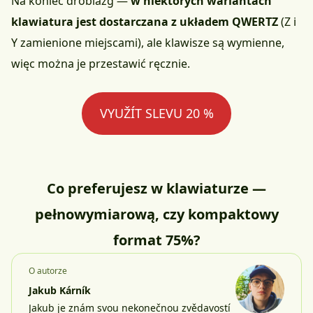
Na koniec drobiazg —
w niektórych wariantach
klawiatura jest dostarczana z układem QWERTZ
(Z i
Y zamienione miejscami), ale klawisze są wymienne,
więc można je przestawić ręcznie.
VYUŽÍT SLEVU 20 %
Co preferujesz w klawiaturze —
pełnowymiarową, czy kompaktowy
format 75%?
O autorze
Jakub Kárník
Jakub je znám svou nekonečnou zvědavostí