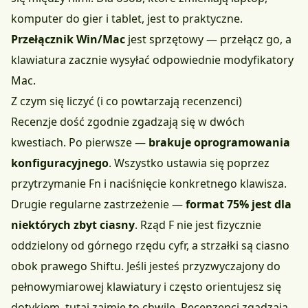
komputer do gier i tablet, jest to praktyczne.
Przełącznik Win/Mac
jest sprzętowy — przełącz go, a
klawiatura zacznie wysyłać odpowiednie modyfikatory
Mac.
Z czym się liczyć (i co powtarzają recenzenci)
Recenzje dość zgodnie zgadzają się w dwóch
kwestiach. Po pierwsze —
brakuje oprogramowania
konfiguracyjnego
. Wszystko ustawia się poprzez
przytrzymanie Fn i naciśnięcie konkretnego klawisza.
Drugie regularne zastrzeżenie —
format 75% jest dla
niektórych zbyt ciasny
. Rząd F nie jest fizycznie
oddzielony od górnego rzędu cyfr, a strzałki są ciasno
obok prawego Shiftu. Jeśli jesteś przyzwyczajony do
pełnowymiarowej klawiatury i często orientujesz się
dotykiem, tutaj zajmie to chwilę. Recenzenci zgadzają