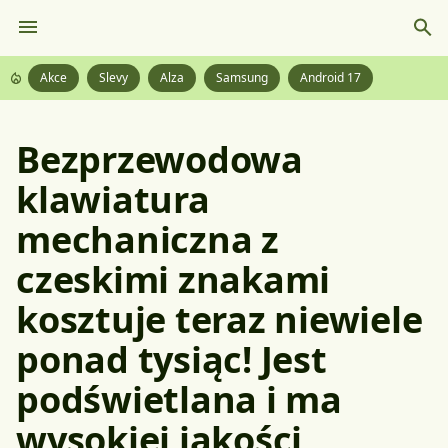
Akce
Slevy
Alza
Samsung
Android 17
Bezprzewodowa
klawiatura
mechaniczna z
czeskimi znakami
kosztuje teraz niewiele
ponad tysiąc! Jest
podświetlana i ma
wysokiej jakości