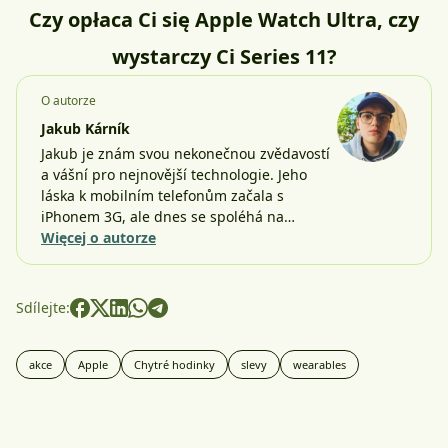
Czy opłaca Ci się Apple Watch Ultra, czy
wystarczy Ci Series 11?
O autorze
Jakub Kárník
Jakub je znám svou nekonečnou zvědavostí
a vášní pro nejnovější technologie. Jeho
láska k mobilním telefonům začala s
iPhonem 3G, ale dnes se spoléhá na…
Więcej o autorze
Sdílejte:
akce
Apple
Chytré hodinky
slevy
wearables