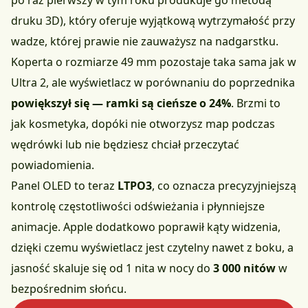
po raz pierwszy w tym roku produkuje go metodą
druku 3D), który oferuje wyjątkową wytrzymałość przy
wadze, której prawie nie zauważysz na nadgarstku.
Koperta o rozmiarze 49 mm pozostaje taka sama jak w
Ultra 2, ale wyświetlacz w porównaniu do poprzednika
powiększył się — ramki są cieńsze o 24%
. Brzmi to
jak kosmetyka, dopóki nie otworzysz map podczas
wędrówki lub nie będziesz chciał przeczytać
powiadomienia.
Panel OLED to teraz
LTPO3
, co oznacza precyzyjniejszą
kontrolę częstotliwości odświeżania i płynniejsze
animacje. Apple dodatkowo poprawił kąty widzenia,
dzięki czemu wyświetlacz jest czytelny nawet z boku, a
jasność skaluje się od 1 nita w nocy do
3 000 nitów
w
bezpośrednim słońcu.