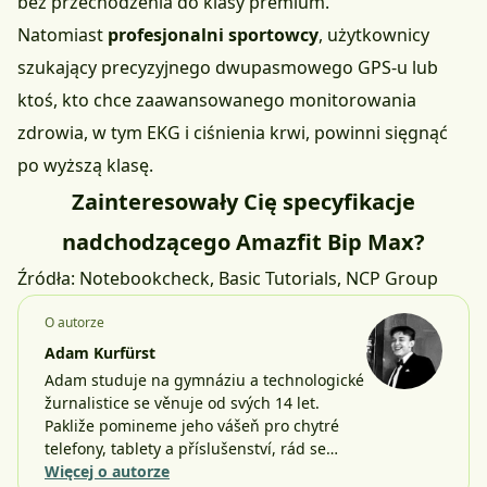
bez przechodzenia do klasy premium.
Natomiast
profesjonalni sportowcy
, użytkownicy
szukający precyzyjnego dwupasmowego GPS-u lub
ktoś, kto chce zaawansowanego monitorowania
zdrowia, w tym EKG i ciśnienia krwi, powinni sięgnąć
po wyższą klasę.
Zainteresowały Cię specyfikacje
nadchodzącego Amazfit Bip Max?
Źródła:
Notebookcheck
,
Basic Tutorials
,
NCP Group
O autorze
Adam Kurfürst
Adam studuje na gymnáziu a technologické
žurnalistice se věnuje od svých 14 let.
Pakliže pomineme jeho vášeň pro chytré
telefony, tablety a příslušenství, rád se…
Więcej o autorze