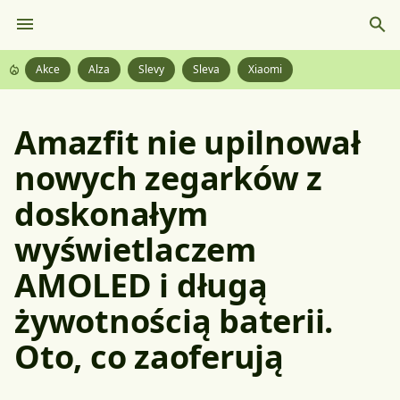
Akce
Alza
Slevy
Sleva
Xiaomi
Amazfit nie upilnował
nowych zegarków z
doskonałym
wyświetlaczem
AMOLED i długą
żywotnością baterii.
Oto, co zaoferują