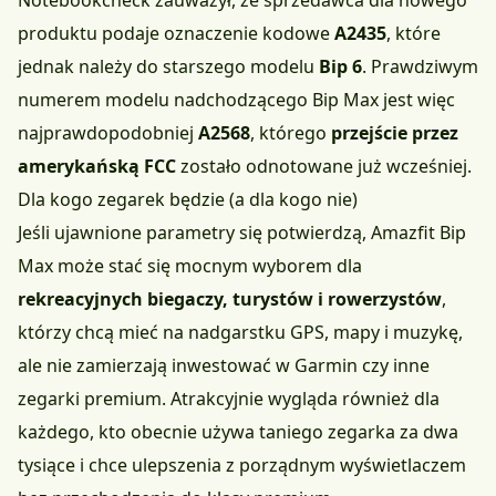
Notebookcheck zauważył, że sprzedawca dla nowego
produktu podaje oznaczenie kodowe
A2435
, które
jednak należy do starszego modelu
Bip 6
. Prawdziwym
numerem modelu nadchodzącego Bip Max jest więc
najprawdopodobniej
A2568
, którego
przejście przez
amerykańską FCC
zostało odnotowane już wcześniej.
Dla kogo zegarek będzie (a dla kogo nie)
Jeśli ujawnione parametry się potwierdzą, Amazfit Bip
Max może stać się mocnym wyborem dla
rekreacyjnych biegaczy, turystów i rowerzystów
,
którzy chcą mieć na nadgarstku GPS, mapy i muzykę,
ale nie zamierzają inwestować w Garmin czy inne
zegarki premium. Atrakcyjnie wygląda również dla
każdego, kto obecnie używa taniego zegarka za dwa
tysiące i chce ulepszenia z porządnym wyświetlaczem