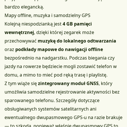
bardzo elegancką.
Mapy offline, muzyka i samodzielny GPS
Kolejną niespodzianką jest
4 GB pamięci
wewnętrznej
, dzięki której zegarek może
przechowywać
muzykę do lokalnego odtwarzania
oraz
podkłady mapowe do nawigacji offline
bezpośrednio na nadgarstku. Podczas biegania czy
jazdy na rowerze będziecie mogli zostawić telefon w
domu, a mimo to mieć pod ręką trasę i playlistę.
Z tym wiąże się
zintegrowany moduł GNSS
, który
umożliwia samodzielne rejestrowanie aktywności bez
sparowanego telefonu. Szczegóły dotyczące
obsługiwanych systemów satelitarnych ani
ewentualnego dwupasmowego GPS-u na razie brakuje
— to szkoda, ponieważ właśnie dwupasmowy GPS to