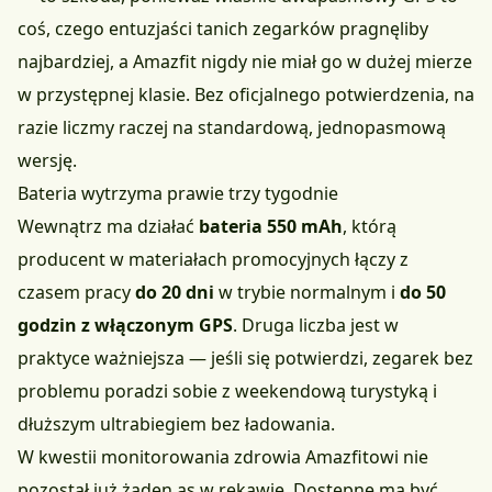
coś, czego entuzjaści tanich zegarków pragnęliby
najbardziej, a Amazfit nigdy nie miał go w dużej mierze
w przystępnej klasie. Bez oficjalnego potwierdzenia, na
razie liczmy raczej na standardową, jednopasmową
wersję.
Bateria wytrzyma prawie trzy tygodnie
Wewnątrz ma działać
bateria 550 mAh
, którą
producent w materiałach promocyjnych łączy z
czasem pracy
do 20 dni
w trybie normalnym i
do 50
godzin z włączonym GPS
. Druga liczba jest w
praktyce ważniejsza — jeśli się potwierdzi, zegarek bez
problemu poradzi sobie z weekendową turystyką i
dłuższym ultrabiegiem bez ładowania.
W kwestii monitorowania zdrowia Amazfitowi nie
pozostał już żaden as w rękawie. Dostępne ma być